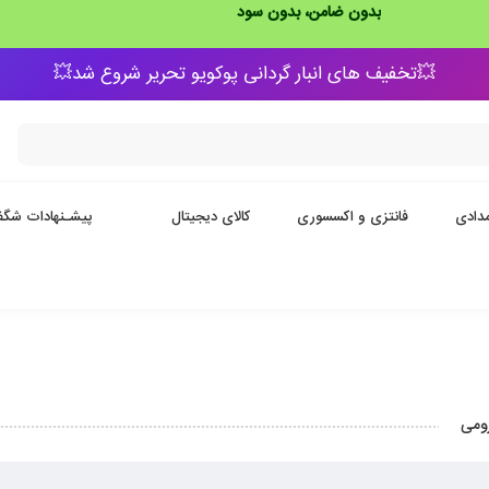
بدون ضامن، بدون سود
💥تخفیف های انبار گردانی پوکویو تحریر شروع شد💥
دادی
فانتزی و اکسسوری
کالای دیجیتال
پیشـنهادات شگف
ومی