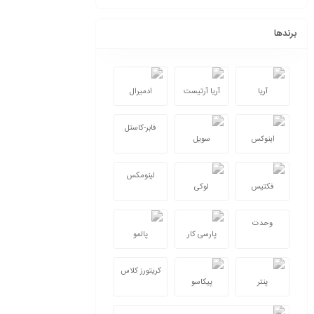
برندها
آریا
آریا آرتیست
ادمیرال
فابر-کاستل
اینوکس
سویل
لینومکس
فکتیس
لوکی
وحدت
پارسی کار
پالمو
کریتورز کلاس
پنتر
پیکاسو