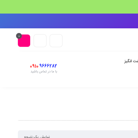
0
ت انگیز
0910
9666282
با ما در تماس باشید
نمایش یک نتیجه