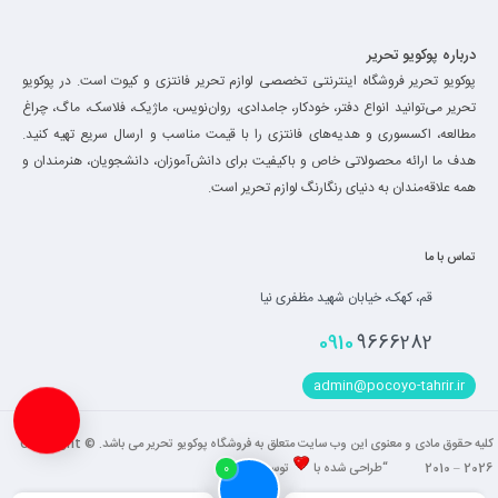
درباره پوکویو تحریر
پوکویو تحریر فروشگاه اینترنتی تخصصی لوازم تحریر فانتزی و کیوت است. در پوکویو
تحریر می‌توانید انواع دفتر، خودکار، جامدادی، روان‌نویس، ماژیک، فلاسک، ماگ، چراغ
مطالعه، اکسسوری و هدیه‌های فانتزی را با قیمت مناسب و ارسال سریع تهیه کنید.
هدف ما ارائه محصولاتی خاص و باکیفیت برای دانش‌آموزان، دانشجویان، هنرمندان و
همه علاقه‌مندان به دنیای رنگارنگ لوازم تحریر است.
تماس با ما
قم، کهک، خیابان شهید مظفری نیا
0910
9666282
admin@pocoyo-tahrir.ir
کلیه حقوق مادی و معنوی این وب سایت متعلق به فروشگاه پوکویو تحریر می باشد. Copyright ©
2010 – 2026 “طراحی شده با
توسط
فاضل
“
0