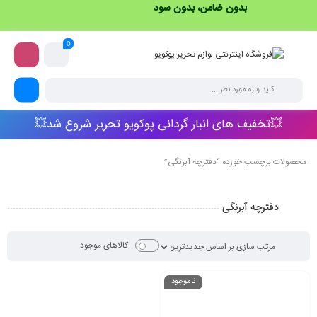
بدون ضامن، بدون سود
0
💥تخفیف های انبار گردانی پوکویو تحریر شروع شد💥
محصولات برچسب خورده “دفترچه آبرنگی”
دفترچه آبرنگی
کالاهای موجود
ناموجود