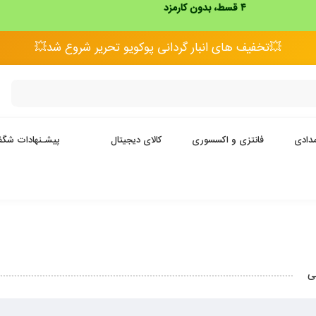
۴ قسط، بدون کارمزد
💥تخفیف های انبار گردانی پوکویو تحریر شروع شد💥
دادی
فانتزی و اکسسوری
کالای دیجیتال
پیشـنهادات شگف
ی