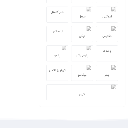
فابر-کاستل
اینوکس
سویل
لینومکس
فکتیس
لوکی
وحدت
پارسی کار
پالمو
کریتورز کلاس
پنتر
پیکاسو
کیان