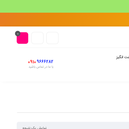
0
ت انگیز
0910
9666282
با ما در تماس باشید
نمایش یک نتیجه