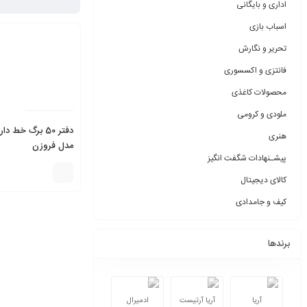
اداری و بایگانی
اسباب بازی
تحریر و نگارش
فانتزی و اکسسوری
محصولات کاغذی
ملودی و کرومی
دفتر 50 برگ خط
هنری
مدل فروزن
پیشـنهادات شگفت انگیز
کالای دیجیتال
کیف و جامدادی
برندها
آریا
آریا آرتیست
ادمیرال