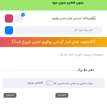
بدون ضامن، بدون سود
0
💥تخفیف های انبار گردانی پوکویو تحریر شروع شد💥
محصولات برچسب خورده “دفتر 50 برگ”
دفتر 50 برگ
کالاهای موجود
ناموجود
ناموجود