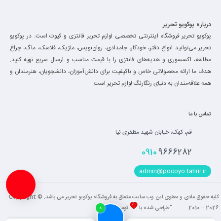
درباره پوکویو تحریر
پوکویو تحریر فروشگاه اینترنتی تخصصی لوازم تحریر فانتزی و کیوت است. در پوکویو
تحریر می‌توانید انواع دفتر، خودکار، جامدادی، روان‌نویس، ماژیک، فلاسک، ماگ، چراغ
مطالعه، اکسسوری و هدیه‌های فانتزی را با قیمت مناسب و ارسال سریع تهیه کنید.
هدف ما ارائه محصولاتی خاص و باکیفیت برای دانش‌آموزان، دانشجویان، هنرمندان و
همه علاقه‌مندان به دنیای رنگارنگ لوازم تحریر است.
تماس با ما
قم، کهک، خیابان شهید مظفری نیا
0910
9666282
admin@pocoyo-tahrir.ir
کلیه حقوق مادی و معنوی این وب سایت متعلق به فروشگاه پوکویو تحریر می باشد. Copyright ©
2010 – 2026 “طراحی شده با
توسط
فاضل
“
0