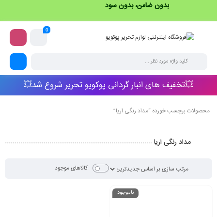
بدون ضامن، بدون سود
0
💥تخفیف های انبار گردانی پوکویو تحریر شروع شد💥
محصولات برچسب خورده “مداد رنگی اریا”
مداد رنگی اریا
کالاهای موجود
ناموجود