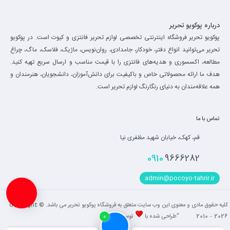
درباره پوکویو تحریر
پوکویو تحریر فروشگاه اینترنتی تخصصی لوازم تحریر فانتزی و کیوت است. در پوکویو
تحریر می‌توانید انواع دفتر، خودکار، جامدادی، روان‌نویس، ماژیک، فلاسک، ماگ، چراغ
مطالعه، اکسسوری و هدیه‌های فانتزی را با قیمت مناسب و ارسال سریع تهیه کنید.
هدف ما ارائه محصولاتی خاص و باکیفیت برای دانش‌آموزان، دانشجویان، هنرمندان و
همه علاقه‌مندان به دنیای رنگارنگ لوازم تحریر است.
تماس با ما
قم، کهک، خیابان شهید مظفری نیا
0910
9666282
admin@pocoyo-tahrir.ir
کلیه حقوق مادی و معنوی این وب سایت متعلق به فروشگاه پوکویو تحریر می باشد. Copyright ©
2010 – 2026 “طراحی شده با
توسط
فاضل
“
0