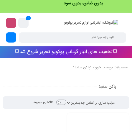
بدون ضامن، بدون سود
0
💥تخفیف های انبار گردانی پوکویو تحریر شروع شد💥
محصولات برچسب خورده “پاکن سفید”
پاکن سفید
کالاهای موجود