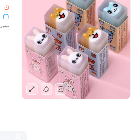
م
ت
میتونی
مشخصات