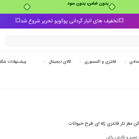
بدون ضامن، بدون سود
💥تخفیف های انبار گردانی پوکویو تحریر شروع شد💥
دادی
فانتزی و اکسسوری
کالای دیجیتال
پیشـنهادات شگف
ن مغز دار فانتزی ژله ای طرح حیوانات
:
تحریر و نگارش
,
پاکن