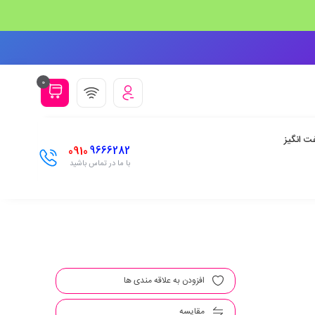
0
ت انگیز
0910
9666282
با ما در تماس باشید
افزودن به علاقه مندی ها
مقایسه