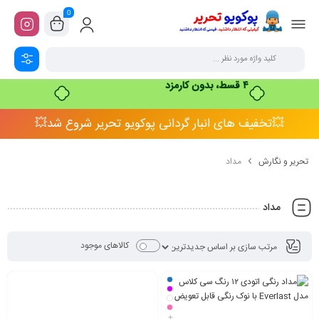
0
۴ قسط، بدون کارمزد
💥تخفیف های انبار گردانی پوکویو تحریر شروع شد💥
تحریر و نگارش
مداد
مداد
کالاهای موجود
+