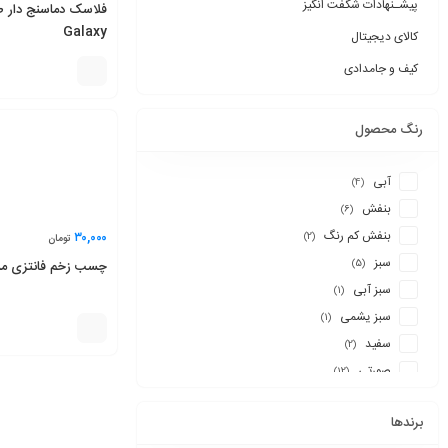
پیشـنهادات شگفت انگیز
فلاسک دماسنج دار 
Galaxy
کالای دیجیتال
کیف و جامدادی
رنگ محصول
آبی
(4)
بنفش
(6)
بنفش کم رنگ
۳۰,۰۰۰
(2)
تومان
سبز
(5)
چسب زخم فانتزی مد
سبز آبی
(1)
سبز یشمی
(1)
سفید
(2)
صورتی
(12)
طلایی
(3)
برندها
طوسی
(2)