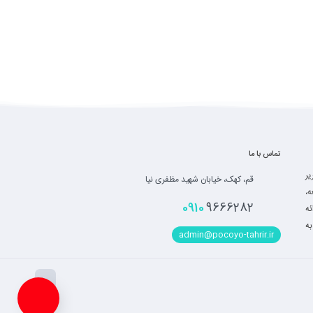
تماس با ما
یر
قم، کهک، خیابان شهید مظفری نیا
ه،
0910
9666282
ه
به
admin@pocoyo-tahrir.ir