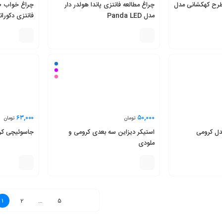
طرح کهکشانی مدل
چراغ مطالعه فانتزی پاندا هولدر دار
چراغ خواب ط
مدل Panda LED
فانتزی دکورات
۶۳,۰۰۰
۵۰,۰۰۰
تومان
تومان
ل کرومی
استیکر دیزاین سه بعدی کرومی و
جاسوئیچی کر
ملودی
1
2
…
5