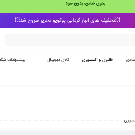
بدون ضامن، بدون سود
💥تخفیف های انبار گردانی پوکویو تحریر شروع شد💥
دادی
فانتزی و اکسسوری
کالای دیجیتال
پیشـنهادات شگف
سسوری