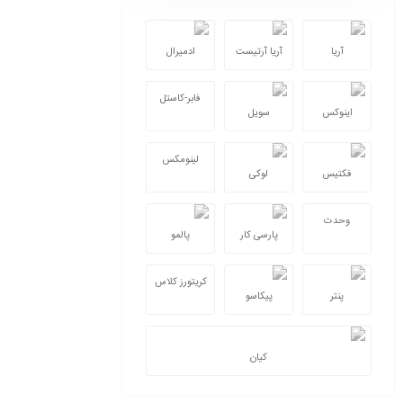
قرمز
(1)
مشکی
(3)
مغز پسته ای
آریا
آریا آرتیست
ادمیرال
(1)
نارنجی
(3)
فابر-کاستل
نسکافه ای
(1)
اینوکس
سویل
کرم
(1)
کرم کم رنگ
(2)
لینومکس
فکتیس
لوکی
وحدت
پارسی کار
پالمو
کریتورز کلاس
پنتر
پیکاسو
کیان