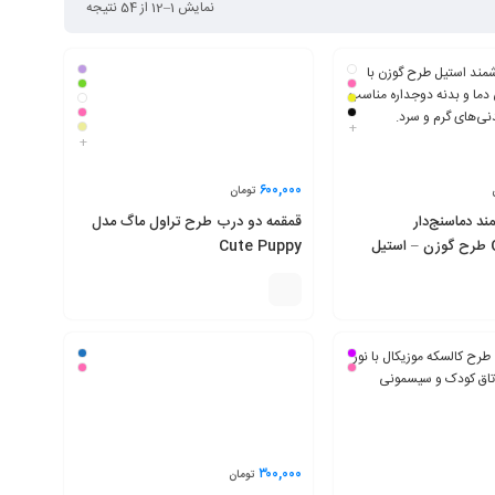
نمایش 1–12 از 54 نتیجه
+
+
۶۰۰,۰۰۰
تومان
 دماسنج‌دار
قمقمه دو درب طرح تراول ماگ مدل
QIGUTANG طرح گوزن – استیل
Cute Puppy
۳۰۰,۰۰۰
تومان