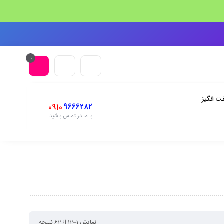
0
ت انگیز
0910
9666282
با ما در تماس باشید
نمایش 1–12 از 62 نتیجه