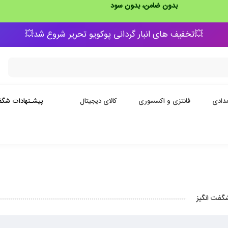
بدون ضامن، بدون سود
💥تخفیف های انبار گردانی پوکویو تحریر شروع شد💥
دادی
فانتزی و اکسسوری
کالای دیجیتال
پیشـنهادات شگف
گفت انگیز