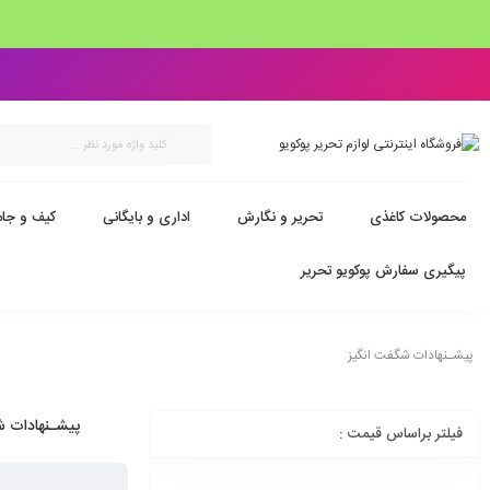
محصولات کاغذی
تحریر و نگارش
اداری و بایگانی
کیف و جام
پیگیری سفارش پوکویو تحریر
پیشـنهادات شگفت انگیز
پیشـنهادات ش
فیلتر براساس قیمت :