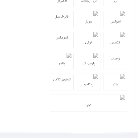
آریا
آریا آرتیست
ادمیرال
فابر-کاستل
اینوکس
سویل
لینومکس
فکتیس
لوکی
وحدت
پارسی کار
پالمو
کریتورز کلاس
پنتر
پیکاسو
کیان