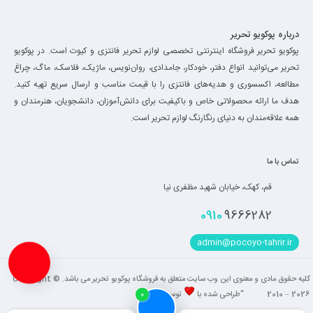
درباره پوکویو تحریر
پوکویو تحریر فروشگاه اینترنتی تخصصی لوازم تحریر فانتزی و کیوت است. در پوکویو
تحریر می‌توانید انواع دفتر، خودکار، جامدادی، روان‌نویس، ماژیک، فلاسک، ماگ، چراغ
مطالعه، اکسسوری و هدیه‌های فانتزی را با قیمت مناسب و ارسال سریع تهیه کنید.
هدف ما ارائه محصولاتی خاص و باکیفیت برای دانش‌آموزان، دانشجویان، هنرمندان و
همه علاقه‌مندان به دنیای رنگارنگ لوازم تحریر است.
تماس با ما
قم، کهک، خیابان شهید مظفری نیا
0910
9666282
admin@pocoyo-tahrir.ir
کلیه حقوق مادی و معنوی این وب سایت متعلق به فروشگاه پوکویو تحریر می باشد. Copyright ©
2010 – 2026 “طراحی شده با
توسط
فاضل
“
0