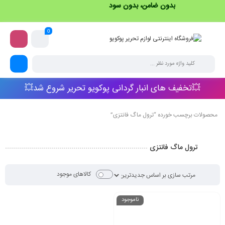
بدون ضامن، بدون سود
0
💥تخفیف های انبار گردانی پوکویو تحریر شروع شد💥
محصولات برچسب خورده “ترول ماگ فانتزی”
ترول ماگ فانتزی
کالاهای موجود
ناموجود