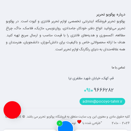
درباره پوکویو تحریر
پوکویو تحریر فروشگاه اینترنتی تخصصی لوازم تحریر فانتزی و کیوت است. در پوکویو
تحریر می‌توانید انواع دفتر، خودکار، جامدادی، روان‌نویس، ماژیک، فلاسک، ماگ، چراغ
مطالعه، اکسسوری و هدیه‌های فانتزی را با قیمت مناسب و ارسال سریع تهیه کنید.
هدف ما ارائه محصولاتی خاص و باکیفیت برای دانش‌آموزان، دانشجویان، هنرمندان و
همه علاقه‌مندان به دنیای رنگارنگ لوازم تحریر است.
تماس با ما
قم، کهک، خیابان شهید مظفری نیا
0910
9666282
admin@pocoyo-tahrir.ir
کلیه حقوق مادی و معنوی این وب سایت متعلق به فروشگاه پوکویو تحریر می باشد. Copyright ©
2010 – 2026 “طراحی شده با
توسط
فاضل
“
0