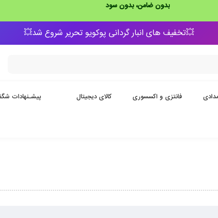
بدون ضامن، بدون سود
💥تخفیف های انبار گردانی پوکویو تحریر شروع شد💥
دادی
فانتزی و اکسسوری
کالای دیجیتال
پیشـنهادات شگف