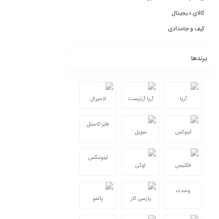
کالای دیجیتال
کیف و جامدادی
برندها
آریا
آریا آرتیست
ادمیرال
فابر-کاستل
اینوکس
سویل
لینومکس
فکتیس
لوکی
وحدت
پارسی کار
پالمو