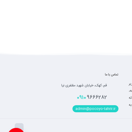
تماس با ما
یر
قم، کهک، خیابان شهید مظفری نیا
ه،
0910
9666282
ه
به
admin@pocoyo-tahrir.ir