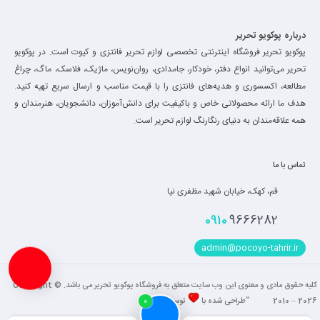
درباره پوکویو تحریر
پوکویو تحریر فروشگاه اینترنتی تخصصی لوازم تحریر فانتزی و کیوت است. در پوکویو
تحریر می‌توانید انواع دفتر، خودکار، جامدادی، روان‌نویس، ماژیک، فلاسک، ماگ، چراغ
مطالعه، اکسسوری و هدیه‌های فانتزی را با قیمت مناسب و ارسال سریع تهیه کنید.
هدف ما ارائه محصولاتی خاص و باکیفیت برای دانش‌آموزان، دانشجویان، هنرمندان و
همه علاقه‌مندان به دنیای رنگارنگ لوازم تحریر است.
تماس با ما
قم، کهک، خیابان شهید مظفری نیا
0910
9666282
admin@pocoyo-tahrir.ir
کلیه حقوق مادی و معنوی این وب سایت متعلق به فروشگاه پوکویو تحریر می باشد. Copyright ©
2010 – 2026 “طراحی شده با
توسط
فاضل
“
0