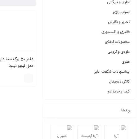
اداری و بایگانی
اسباب بازی
تحریر و نگارش
فانتزی و اکسسوری
محصولات کاغذی
ملودی و کرومی
دفتر 50 برگ خط
هنری
مدل لبوبو نینجا
پیشـنهادات شگفت انگیز
کالای دیجیتال
کیف و جامدادی
برندها
آریا
آریا آرتیست
ادمیرال