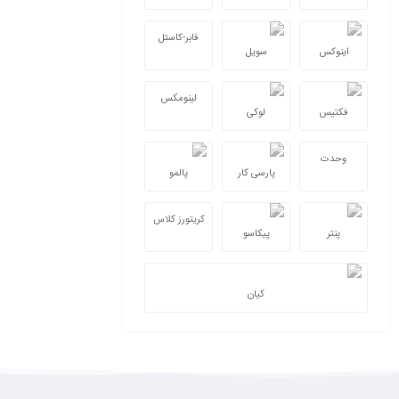
فابر-کاستل
اینوکس
سویل
لینومکس
فکتیس
لوکی
وحدت
پارسی کار
پالمو
کریتورز کلاس
پنتر
پیکاسو
کیان