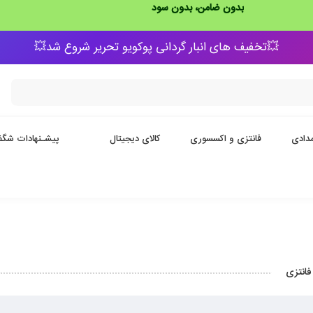
بدون ضامن، بدون سود
💥تخفیف های انبار گردانی پوکویو تحریر شروع شد💥
دادی
فانتزی و اکسسوری
کالای دیجیتال
پیشـنهادات شگف