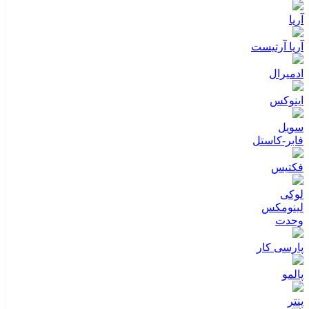
آریا
آریا آرتیست
ادمیرال
اینوکس
سویل
فابر-کاستل
فکتیس
لوکی
لینومکس
وحدت
پارسی کار
پالمو
پنتر