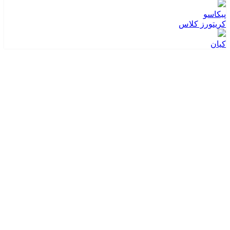
پیکاسو
کریتورز کلاس
کیان