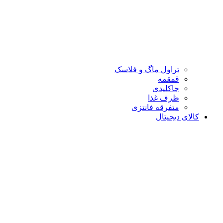
تراول ماگ و فلاسک
قمقمه
جاکلیدی
ظرف غذا
متفرقه فانتزی
کالای دیجیتال