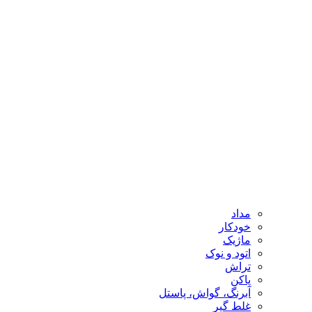
مداد
خودکار
ماژیک
اتود و نوک
تراش
پاکن
آبرنگ، گواش، پاستل
غلط گیر