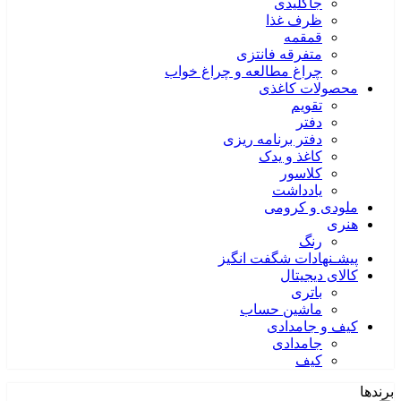
جاکلیدی
ظرف غذا
قمقمه
متفرقه فانتزی
چراغ مطالعه و چراغ خواب
محصولات کاغذی
تقویم
دفتر
دفتر برنامه ریزی
کاغذ و یدک
کلاسور
یادداشت
ملودی و کرومی
هنری
رنگ
پیشـنهادات شگفت انگیز
کالای دیجیتال
باتری
ماشین حساب
کیف و جامدادی
جامدادی
کیف
برندها