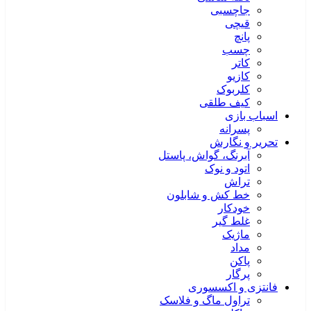
جاچسبی
قیچی
پانچ
چسب
کاتر
کازیو
کلربوک
کیف طلقی
اسباب بازی
پسرانه
تحریر و نگارش
آبرنگ، گواش، پاستل
اتود و نوک
تراش
خط کش و شابلون
خودکار
غلط گیر
ماژیک
مداد
پاکن
پرگار
فانتزی و اکسسوری
تراول ماگ و فلاسک