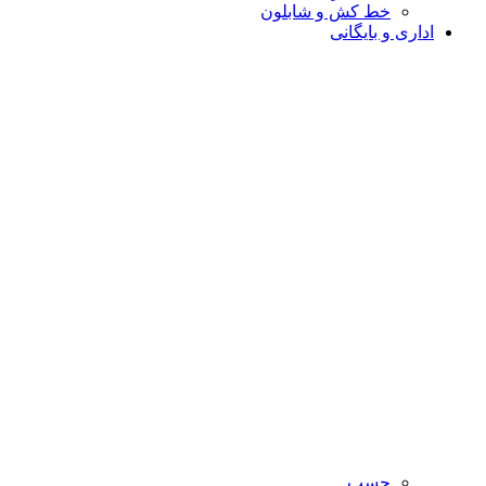
خط کش و شابلون
اداری و بایگانی
چسب