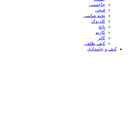
جاچسبی
قیچی
تخته شاسی
کلربوک
پانچ
کازیو
کاتر
کیف طلقی
کیف و جامدادی