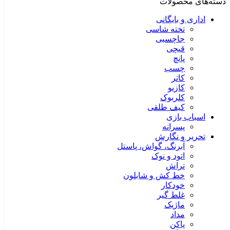
دسته‌های محصولات
اداری و بایگانی
تخته شاسی
جاچسبی
قیچی
پانچ
چسب
کاتر
کازیو
کلربوک
کیف طلقی
اسباب بازی
پسرانه
تحریر و نگارش
آبرنگ، گواش، پاستل
اتود و نوک
تراش
خط کش و شابلون
خودکار
غلط گیر
ماژیک
مداد
پاکن