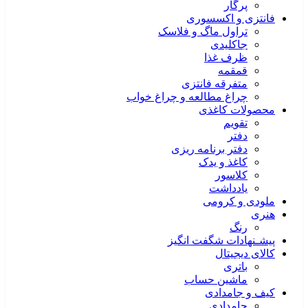
پرگار
فانتزی و اکسسوری
تراول ماگ و فلاسک
جاکلیدی
ظرف غذا
قمقمه
متفرقه فانتزی
چراغ مطالعه و چراغ خواب
محصولات کاغذی
تقویم
دفتر
دفتر برنامه ریزی
کاغذ و یدک
کلاسور
یادداشت
ملودی و کرومی
هنری
رنگ
پیشـنهادات شگفت انگیز
کالای دیجیتال
باتری
ماشین حساب
کیف و جامدادی
جامدادی