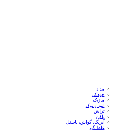
مداد
خودکار
ماژیک
اتود و نوک
تراش
پاکن
آبرنگ، گواش، پاستل
غلط گیر