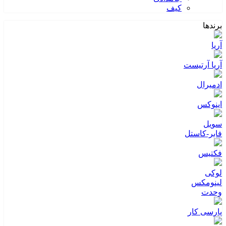
کیف
برندها
آریا
آریا آرتیست
ادمیرال
اینوکس
سویل
فابر-کاستل
فکتیس
لوکی
لینومکس
وحدت
پارسی کار