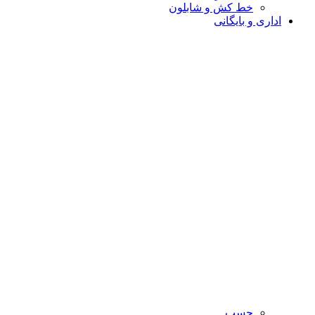
خط کش و شابلون
اداری و بایگانی
چسب