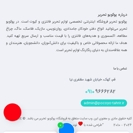
درباره پوکویو تحریر
پوکویو تحریر فروشگاه اینترنتی تخصصی لوازم تحریر فانتزی و کیوت است. در پوکویو
تحریر می‌توانید انواع دفتر، خودکار، جامدادی، روان‌نویس، ماژیک، فلاسک، ماگ، چراغ
مطالعه، اکسسوری و هدیه‌های فانتزی را با قیمت مناسب و ارسال سریع تهیه کنید.
هدف ما ارائه محصولاتی خاص و باکیفیت برای دانش‌آموزان، دانشجویان، هنرمندان و
همه علاقه‌مندان به دنیای رنگارنگ لوازم تحریر است.
تماس با ما
قم، کهک، خیابان شهید مظفری نیا
0910
9666282
admin@pocoyo-tahrir.ir
کلیه حقوق مادی و معنوی این وب سایت متعلق به فروشگاه پوکویو تحریر می باشد. Copyright ©
2010 – 2026 “طراحی شده با
توسط
فاضل
“
0