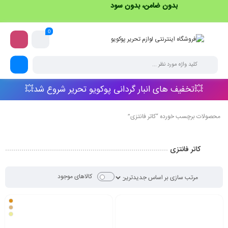
بدون ضامن، بدون سود
0
💥تخفیف های انبار گردانی پوکویو تحریر شروع شد💥
محصولات برچسب خورده “کاتر فانتزی”
کاتر فانتزی
کالاهای موجود