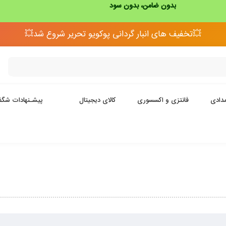
بدون ضامن، بدون سود
💥تخفیف های انبار گردانی پوکویو تحریر شروع شد💥
دادی
فانتزی و اکسسوری
کالای دیجیتال
پیشـنهادات شگف