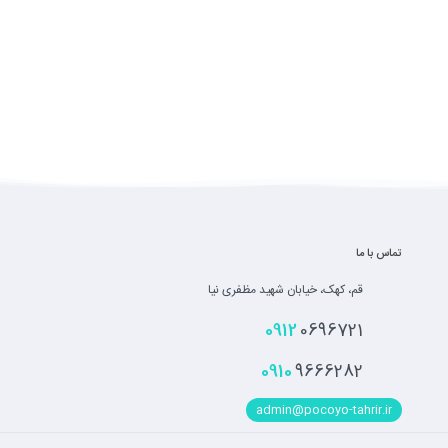
تماس با ما
قم، کهک، خیابان شهید مظفری نیا
0912
0696721
0910
9666282
admin@pocoyo-tahrir.ir