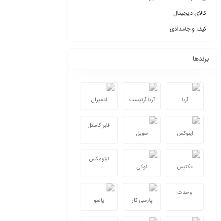
کالای دیجیتال
کیف و جامدادی
برندها
آریا
آریا آرتیست
ادمیرال
فابر-کاستل
اینوکس
سویل
لینومکس
فکتیس
لوکی
وحدت
پارسی کار
پالمو