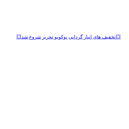
💥تخفیف های انبار گردانی پوکویو تحریر شروع شد💥