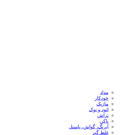
مداد
خودکار
ماژیک
اتود و نوک
تراش
پاکن
آبرنگ، گواش، پاستل
غلط گیر