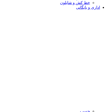
خط کش و شابلون
اداری و بایگانی
چسب