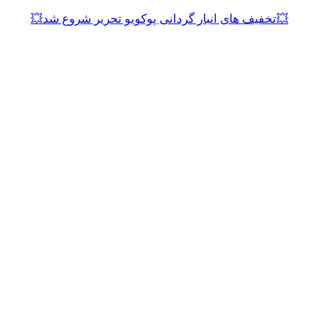
💥تخفیف های انبار گردانی پوکویو تحریر شروع شد💥