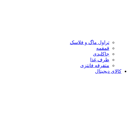
تراول ماگ و فلاسک
قمقمه
جاکلیدی
ظرف غذا
متفرقه فانتزی
کالای دیجیتال