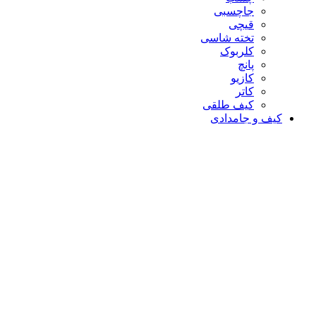
جاچسبی
قیچی
تخته شاسی
کلربوک
پانچ
کازیو
کاتر
کیف طلقی
کیف و جامدادی