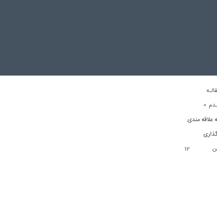
الـه
0
دم
ه علاقه مندی
ذاری
12
تن