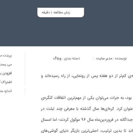
1
زمان مطالعه
دقیقه
پرینت مق
نویسنده :
مدیر سایت
دسته بندی :
وبلاگ
می پسنـ
افزودن ب
، با فاصله‌ی کم‌تر از دو هفته پس از رونمایی، از راه رسیده‌اند و
اشتراک گ
اندازه م
فته‌ی گذشته، بارسلونا میزبان رویداد بزرگ کنگره‌ی جهانی موبایل در سال ۲۰۱۸ بود، به جرات می‌توان یکی از مهم‌ترین اتفاقات کنگره‌ی
رسلونا را رونمایی سامسونگ از گلکسی اس ۹ و اس ۹ پلاس عنوان کرد. کره‌ای‌ها سال گذشته با معرفی چند تبلت در
کنگره‌ی جهانی موبایل ۲۰۱۷، رونمایی از پرچم‌داران سری اس خود را به مراسمی جداگانه در فروردین‌ماه سال ۹۶ موکول کردند؛ اما امسال
ند تا بدین ترتیب، اصلی‌ترین بازیگر دنیای گوشی‌های