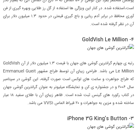
پوشش منحصر بفرد این گوشی از ۵۰ الماس که ۱۰ تای آن الماس آبی که بسیار نادر
است،استفاده شده. در کنار این ویژگی ها استفاده از گل رز طلایی وبهره گیری از فن
آوری محافظ در برابر آدم ربایی و باج گیری قیمتی در حدود ۱.۳ میلیون دلار برای
آن در نظر گرفته شده است.
۴- GoldVish Le Million
رتبه ی چهارم گرانترین گوشی های جهان با قیمت ۱.۳ میلیون دلار از آن GoldVish
Le Million می باشد. طراحی زیبای آن توسط طراح مشهور Emmanuel Gueit
که طراح جواهرت و ساعت های لوکس است صورت گرفته، این گوشی در سپتامبر
سال ۲۰۰۶ و در جشنواره ی کن و نمایشگاه میلیونر به عنوان گرانترین گوشی جهان
در کتاب رکورد های گینس ثبت شده است. ظاهر زیبای آن با طلای سفید ۱۸ عیار
ساخته شده و مزین به جواهرات و ۲۰ قیراط الماس VVS1 می باشد.
۳- iPhone 3G King’s Button