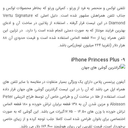
تلفنی لوکس و منحصر به فرد از ورتو ، کمپانی ورتو که بخاطر محصولات لوکس و
جذاب تلفن همراهش مشهور شده است. دلیل اصلی که Vertu Signature
Diamond در این لیست قرار گرفته ، استفاده از پلاتین در ساخت آن و ادعای
بهترین فرایند مونتاژ که به صورت دستی انجام شده است را دارد، در تزئین این
تلفن همراه زیبا از ۲۰۰ قطعه الماس استفاده شده است و قیمت حدودی آن ۸۸
هزار دلار (تقریبا ۲۶۴ میلیون تومان)می باشد.
۹- iPhone Princess Plus
آیفون پرنسس پلاس دارای یک ویژگی بسیار متفاوت در مقایسه با سایر تلفن های
همراه اپل می باشد که آن را در این لیست گرانترین گوشی های جهان قرار داده
است، استفاده از طلا در ساخت آن و طراحی خاص آن توسط طراح اتریشی Peter
Aloisson و مزین شدن آن به ۱۳۸ قطعه برلیان تراش خورده و ۱۸۰ قطعه الماس
تراش خورده با وزن های ۱۶.۵۰ – ۱۷.۷۵گیرات می باشد. این گوشی که به صورت
اختصاصی برای بانوان طراحی شده است کاملا جلب توجه کرده و از زیبای خاصی
برخوردار است، قیمت تقریبی این ریبای هوشمند ۱۷۶.۴۰۰ دلار می باشد.