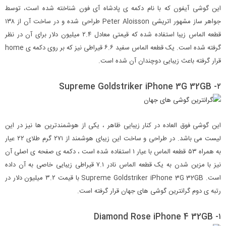
این گوشی آیفون که با نام دکمه ی پادشاه آی فون شناخته شده است، توسط
جواهر ساز مشهور اتریشی Peter Aloisson طراحی شده و در ساخت آن از ۱۳۸
قطعه الماس زیبا استفاده شده که قیمتی معادل ۲.۴ میلیون دلار برای آن در نظر
گرفته شده است. یک قطعه الماس سفید ۶.۶ قیراطی نیز که بر روی دکمه ی home
قرار گرفته باعث زیبایی دوچندان آن شده است.
۲- Supreme Goldstriker iPhone 3G 32GB
این گوشی فوق العاده در کنار زیبایی ظاهر ، یکی از هوشمندترین ها نیز در این
لیست می باشد. در طراحی و ساخت این زیبای هوشمند از ۲۷۱ گرم طلای ۲۲ عیار
به همراه ۵۳ قطعه الماس با عیار ۱ استفاده شده است ، دکمه ی صفحه ی اصلی آن
نیز با مزین شدن به یک قطعه الماس نادر ۷.۱ قیراطی زیبایی خاصی به آن داده
است. Supreme Goldstriker iPhone 3G 32GB با قیمت ۳.۲ میلیون دلار در
رتبه ی دوم گرانترین گوشی های جهان قرار گرفته است.
۱- Diamond Rose iPhone 4 32GB