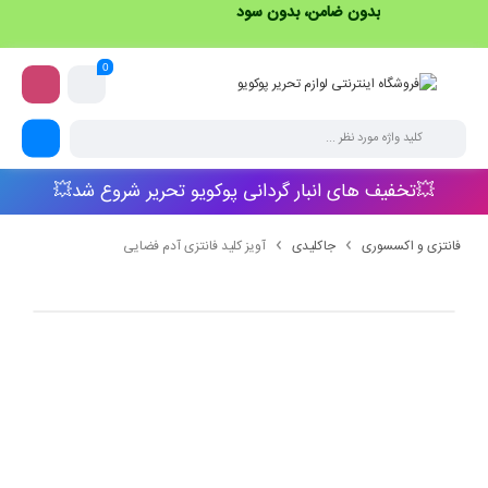
بدون ضامن، بدون سود
0
💥تخفیف های انبار گردانی پوکویو تحریر شروع شد💥
فانتزی و اکسسوری
جاکلیدی
آویز کلید فانتزی آدم فضایی