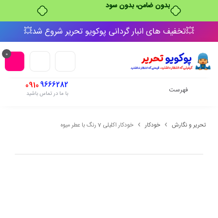
بدون ضامن، بدون سود
💥تخفیف های انبار گردانی پوکویو تحریر شروع شد💥
0
0910
9666282
فهرست
با ما در تماس باشید
تحریر و نگارش
خودکار
خودکار اکلیلی 7 رنگ با عطر میوه