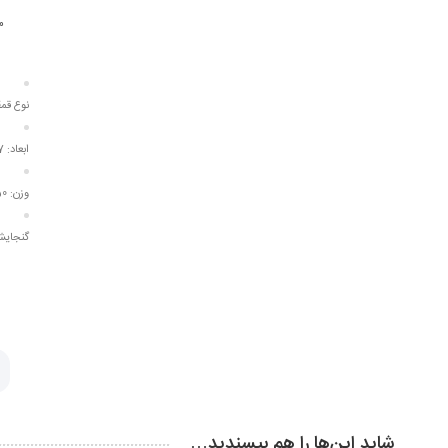
م
ت
نوع قم
ابعاد:
x7
وزن:
150
گنجای
شاید این‌ها را هم بپسندید…