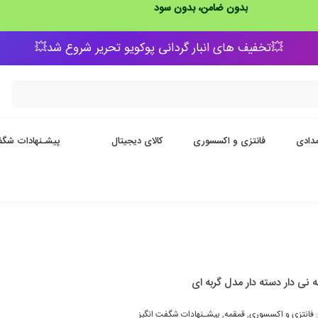
بدون ضامن، بدون سود
💥تخفیف های انبار گردانی پوکویو تحریر شروع شد💥
دادی
فانتزی و اکسسوری
کالای دیجیتال
پیشـنهادات شگف
 نی دار دسته دار مدل گربه ای
:
فانتزی و اکسسوری
,
قمقمه
,
پیشـنهادات شگفت انگیز