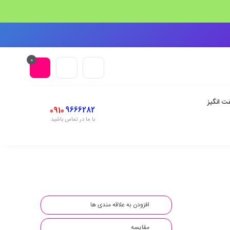
0
ت انگیز
0910
9666282
با ما در تماس باشید
افزودن به علاقه مندی ها
مقایسه