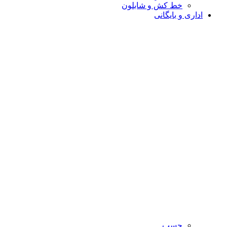
خط کش و شابلون
اداری و بایگانی
چسب