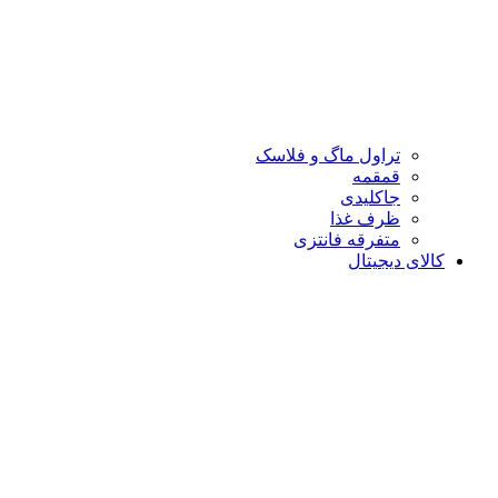
تراول ماگ و فلاسک
قمقمه
جاکلیدی
ظرف غذا
متفرقه فانتزی
کالای دیجیتال