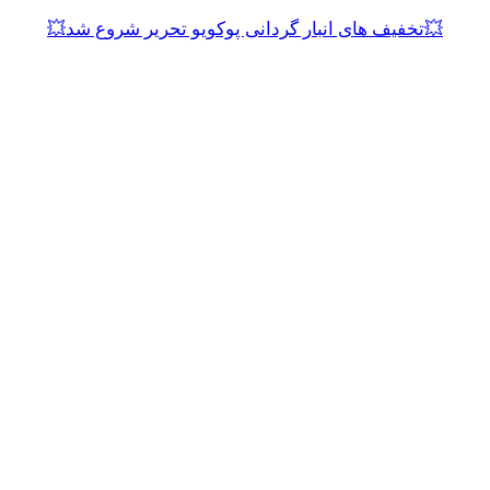
💥تخفیف های انبار گردانی پوکویو تحریر شروع شد💥