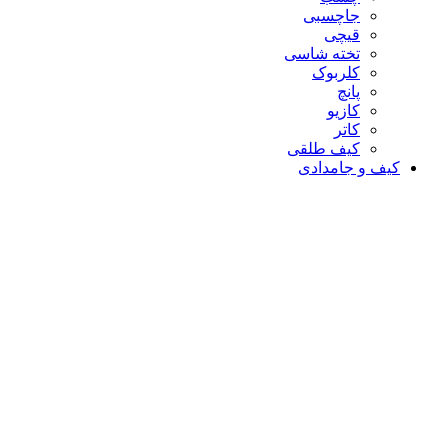
جاچسبی
قیچی
تخته شاسی
کلربوک
پانچ
کازیو
کاتر
کیف طلقی
کیف و جامدادی