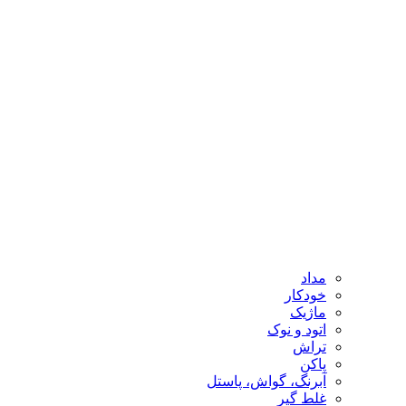
مداد
خودکار
ماژیک
اتود و نوک
تراش
پاکن
آبرنگ، گواش، پاستل
غلط گیر